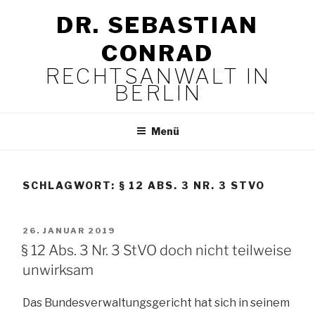
Zum
DR. SEBASTIAN
Inhalt
springen
CONRAD
RECHTSANWALT IN
BERLIN
Menü
SCHLAGWORT:
§ 12 ABS. 3 NR. 3 STVO
VERÖFFENTLICHT
26. JANUAR 2019
AM
§ 12 Abs. 3 Nr. 3 StVO doch nicht teilweise
unwirksam
Das Bundesverwaltungsgericht hat sich in seinem