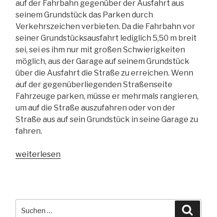
auf der Fahrbahn gegenüber der Ausfahrt aus
teilweise
seinem Grundstück das Parken durch
unwirksam“
Verkehrszeichen verbieten. Da die Fahrbahn vor
seiner Grundstücksausfahrt lediglich 5,50 m breit
sei, sei es ihm nur mit großen Schwierigkeiten
möglich, aus der Garage auf seinem Grundstück
über die Ausfahrt die Straße zu erreichen. Wenn
auf der gegenüberliegenden Straßenseite
Fahrzeuge parken, müsse er mehrmals rangieren,
um auf die Straße auszufahren oder von der
Straße aus auf sein Grundstück in seine Garage zu
fahren.
„§
weiterlesen
12
Abs.
3
Nr.
Suchen
Suche
3
nach: