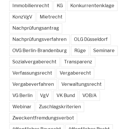
Immobilienrecht
KG
Konkurrentenklage
KonzVgV
Mietrecht
Nachprüfungsantrag
Nachprüfungsverfahren
OLG Düsseldorf
OVG Berlin-Brandenburg
Rüge
Seminare
Sozialvergaberecht
Transparenz
Verfassungsrecht
Vergaberecht
Vergabeverfahren
Verwaltungsrecht
VG Berlin
VgV
VK Bund
VOB/A
Webinar
Zuschlagskriterien
Zweckentfremdungsverbot