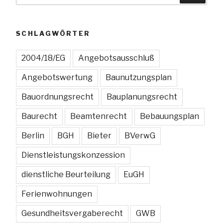
StVO
teilweise
unwirksam“
SCHLAGWÖRTER
2004/18/EG
Angebotsausschluß
Angebotswertung
Baunutzungsplan
Bauordnungsrecht
Bauplanungsrecht
Baurecht
Beamtenrecht
Bebauungsplan
Berlin
BGH
Bieter
BVerwG
Dienstleistungskonzession
dienstliche Beurteilung
EuGH
Ferienwohnungen
Gesundheitsvergaberecht
GWB