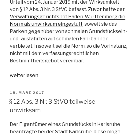
Urteil vom 24. Januar 2019 mit der Wirksamkeit
von § 12 Abs. 3 Nr. 3 StVO befasst.
Zuvor hatte der
Verwaltungsgerichtshof Baden-Württemberg die
Norm als unwirksam eingestuft
, soweit sie das
Parken gegenüber von schmalen Grundstücksein-
und -ausfahrten auf schmalen Fahrbahnen
verbietet. Insoweit sei die Norm, so die Vorinstanz,
nicht mit dem verfassungsrechtlichen
Bestimmtheitsgebot vereinbar.
„§
weiterlesen
12
Abs.
VERÖFFENTLICHT
18. MÄRZ 2017
3
AM
§ 12 Abs. 3 Nr. 3 StVO teilweise
Nr.
unwirksam
3
StVO
Der Eigentümer eines Grundstücks in Karlsruhe
doch
beantragte bei der Stadt Karlsruhe, diese möge
nicht